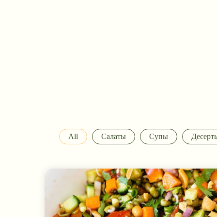
All
Салаты
Супы
Десерт