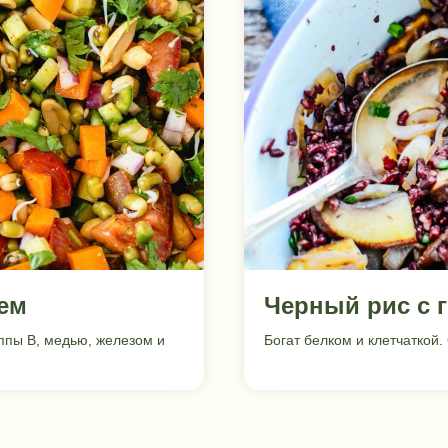
ем
Черный рис с 
ппы В, медью, железом и
Богат белком и клетчаткой