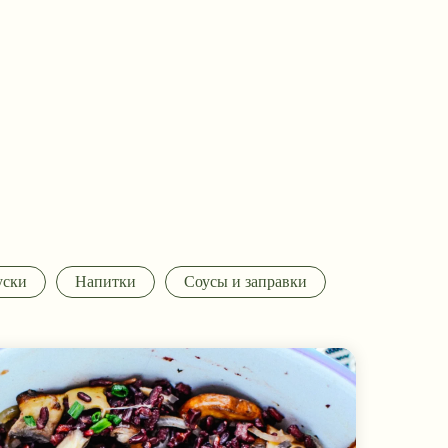
уски
Напитки
Соусы и заправки