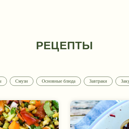
РЕЦЕПТЫ
ы
Смузи
Основные блюда
Завтраки
Зак