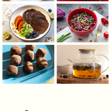
легком, функциональном и радостном
состоянии!
Считаю «Эти 4 недели» Лучшим
подарком для Себя.
Благодарю Тебя, Женя, что, когда то,
Твой Путь привел Тебя к этим Знаниям ,
которыми Ты с искренней радостью и
простым понятным языком делишься с
Миром !!!!
ОСТАЛИСЬ