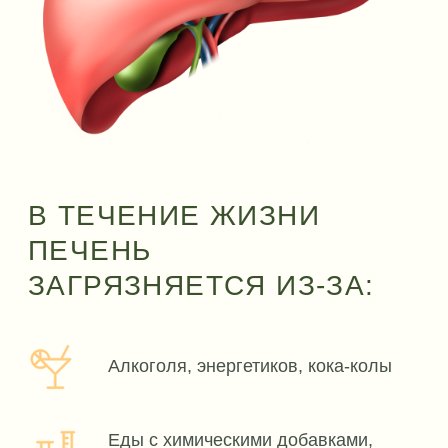
Много родинок и красных точек,
появляются новые
Сухая или наоборот жирная кожа
Прыщи, папилломы, бородавки
Пигментация, витилиго
Височная область: любые
высыпания, пятна, шелушение,
расширенные поры
Крапивница, экзема, псориаз,
дерматит, аллергия
КРОВЬ, СОСУДЫ
Чувствительность к перепадам
температуры – организм плохо
адаптируется к жаре/холоду
Варикоз, геморрой
Синяки долго не проходят
Капиллярная сеточка на лице
ЖКТ