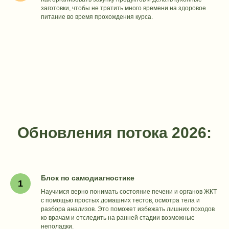
заготовки, чтобы не тратить много времени на здоровое
питание во время прохождения курса.
КОНСУЛЬТАЦИИ
Первичная
консультация
Экспресс консультация
Сопровождение
Обновления потока 2026:
МАССАЖ
Баночный вакуумный массаж
Лимфатический массаж
Блок по самодиагностике
‌Висцеральный массаж
живота
Научимся верно понимать состояние печени и органов ЖКТ
с помощью простых домашних тестов, осмотра тела и
разбора анализов. Это поможет избежать лишних походов
ко врачам и отследить на ранней стадии возможные
ОНЛАЙН-КУРСЫ
неполадки.