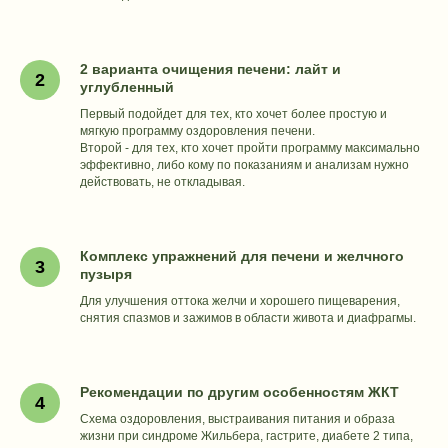
Здоровая печень
Женский курс
Живые волосы
2 варианта очищения печени: лайт и
углубленный
ГАЙДЫ
Первый подойдет для тех, кто хочет более простую и
РЕТРИТЫ
Волосы
мягкую программу оздоровления печени.
Ретрит в Суздале
Второй - для тех, кто хочет пройти программу максимально
Иммунитет
Beauty ретрит
эффективно, либо кому по показаниям и анализам нужно
Рецепты
действовать, не откладывая.
НАТУРОПАТИЯ
Комплекс упражнений для печени и желчного
пузыря
МОЙ ПУТЬ
Для улучшения оттока желчи и хорошего пищеварения,
снятия спазмов и зажимов в области живота и диафрагмы.
Политика
обработки
данных
Рекомендации по другим особенностям ЖКТ
Схема оздоровления, выстраивания питания и образа
жизни при синдроме Жильбера, гастрите, диабете 2 типа,