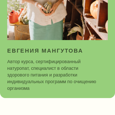
более 9 лет. Все началось с моего папы и его
потрясающих результатов. Эту историю
вы можете прочитать в разделе отзывы.
Курс по очищению печени я прохожу сама
каждый год, после того как изучила,
насколько велико влияние этого органа
абсолютно на все процессы в организме.
Я опробовала на себе большое количество
программ, зарекомендовавших себя
в мировой практике, ездила в маленькие
города и деревни перенимать опыт целителей
и травников, которых нет в соцсетях; прошла
множество обучений по этой и смежным
темам; посетила лучшие натуропатические
клиники России.
Одни программы оказались слишком
жесткими и сложными в исполнении,
другие — недостаточно эффективными,
третьи — чересчур дорогими. В итоге я
составила собственную программу, которая
позволяет разгрузить печень грамотно и
бережно.