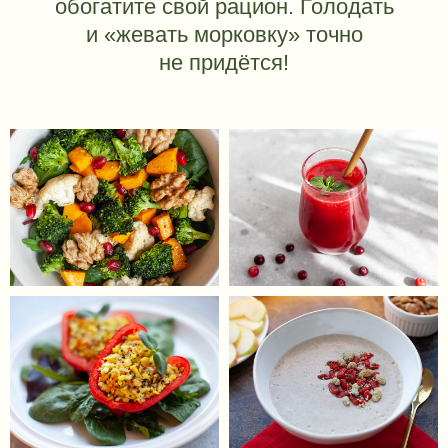
Заходила в курс с набором страхов,
сомнений - как же я «Это» все встрою в
свой бешеный график, командировки,
минимальное нахождение дома, смогу
ЧАСТЫЕ ВОПРОСЫ
ли я все сделать как надо, не сорвусь ли
О ЧИСТКЕ
я???
Я подготовила бытовую технику, все
необходимое закупила сразу, и раз в
неделю делала закупку продуктов и
заготовки.
Так, недели пролетали без бытовых
напрягов и все оказалось легко встроено
в Жизнь!
И вот, вчера закончился курс… а внутри -
как дальше то Жить ???? Инструкции то
закончились.
8 апреля был мой День рождения, и я
встретила свой Личный Новый год в