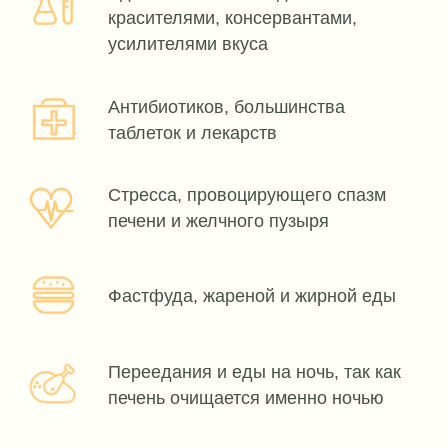
Дискомфорт и тяжесть в правом
подреберье
Горечь во рту
Тошнота
Синдром избыточного
бактериального роста
Проблемы с пищеварением,
вздутие
Застой желчи, загиб желчного
РАННЕЕ СТАРЕНИЕ
пузыря
Скрип и хруст суставов, артрит
Выпадение волос, седина
Тусклый, нездоровый цвет лица
Ранние морщины, иссушенная
кожа вокруг глаз, межбровные
складки
Боли в спине и позвоночнике,
особенно в грудном и поясничном
отделе, в области правой почки
Патологии сердца и легких