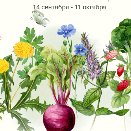
Комплексное 4-недельное очищение
всего организма, которое поможет
Вам решить многие проблемы со
здоровьем, связанные с
нарушениями работы печени,
укрепить иммунитет, скинуть лишний