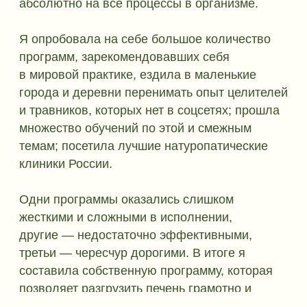
02
БЕЗ СЛЁЗ
ЕДИНОРОГА
Ингредиенты, травы и продукты для
очищения можно легко найти в
любом городе или заказать.
03
БЕРЕЖНЫЙ
ПОДХОД
Тщательная 3-недельная подготовка
протоков и всего ЖКТ
к безболезненному выводу камней
и шлаков.
04
ШОК
КОНТЕНТ
На 4 неделе Вы будете потрясены,