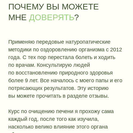
АВТОРСКАЯ ПРОГРАММА
Совершенствовалась и оттачивалась
несколько лет, каждый раз я вносила
улучшения, находила более действенные
травы, натуральные препараты и комбинации
методик, чтобы процесс очищения был
комфортен для проведения дома, и вместе
с тем максимально эффективен.
01
ВЫВЕРЕННАЯ
ПРОГРАММА
Эффективность и безопасность
методики подтверждена результатами
участников от 25 до 70 лет.