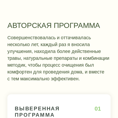
увидев, что хранилось внутри долгие
годы. Долгожданная легкость!
ПЕЧЕНЬ — КОРОЛЕВА
ВСЕХ ОРГАНОВ,
ГЛАВНЫЙ
ФИЛЬТР
ОРГАНИЗМА
Печень по своей структуре похожа на губку.
Она рыхлая, вбирает в себя много жидкости
(это депо крови), хорошо задерживает
загрязнения, токсины, имеет множество мелких
протоков. Как вы думаете, насколько легко
очистить такую губку? Очевидно, что ее нужно
хорошо промыть и использовать
растворяющие вещества. Но Фейри внутрь не
зальешь, нужны другие методы, более
бережные, которые не навредят остальным