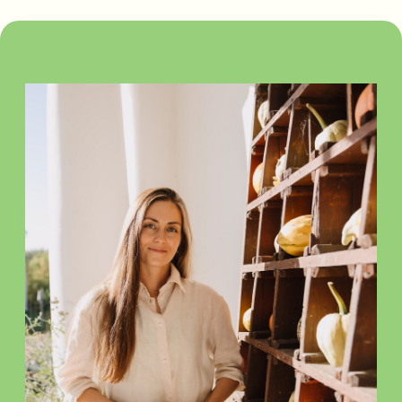
ЕВГЕНИЯ МАНГУТОВА
Автор курса, сертифицированный
натуропат, специалист в области
здорового питания и разработки
индивидуальных программ по очищению
организма
ПОЧЕМУ ВЫ МОЖЕТЕ
МНЕ
ДОВЕРЯТЬ
?
Применяю передовые натуропатические
методики по оздоровлению организма с 2012
года. С тех пор перестала болеть и ходить
по врачам. Консультирую людей
по восстановлению природного здоровья