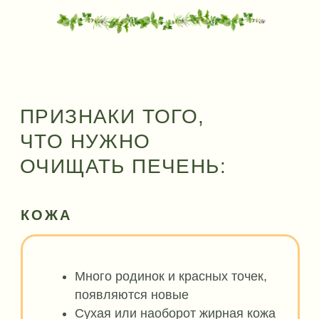
03
ЧИСТКА
Выведение шлаков и токсинов,
накопленных за долгие годы
04
ПЕРЕСТРОЙКА
Помогаем организму добавками,
сборами и параллельно очищаем кровь
и лимфу
КРАТКАЯ ПРОГРАММА
КУРСА