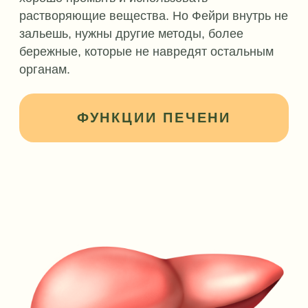
натуральными цельными продуктами,
добытыми в своей местности, а зимой
и весной часто постились или голодали,
давая таким образом разгрузку всему
организму, в том числе печени. Печень же
современного человека работает без
перерыва и с большими нагрузками, потому
намного быстрее изнашивается.
ПРИЗНАКИ ТОГО,
ЧТО НУЖНО
ОЧИЩАТЬ ПЕЧЕНЬ:
КОЖА