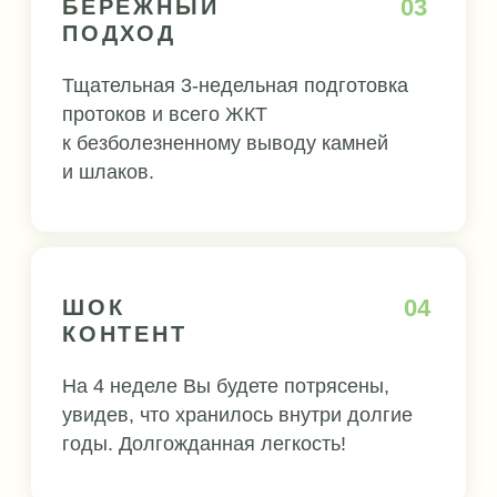
ЗАГРЯЗНЯЕТСЯ ИЗ-ЗА:
Алкоголя, энергетиков, кока-колы
Еды с химическими добавками,
красителями, консервантами,
усилителями вкуса
Антибиотиков, большинства
таблеток и лекарств
Стресса, провоцирующего спазм
печени и желчного пузыря
Фастфуда, жареной и жирной еды
Переедания и еды на ночь, так как
печень очищается именно ночью