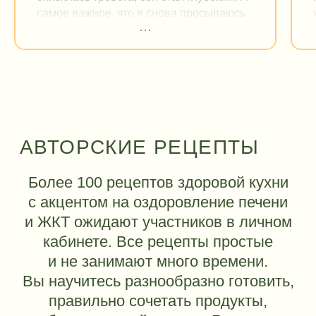
самое важное, что я снова просыпаюсь
в мои любимые 5.30 без будильника.
Все плановые задачи выполнялись
намного легче, как будто исчезло
сопротивление которое было из за
плохого самочувствия, сил стало
настолько больше, я сделала то, что
откладывалось уже год , и все
непредвиденные обстоятельства
проживались с легкостью.
Хочу отметить случившуюся Любовь с
петрушкой, хотя раньше, даже запах
вызывал отвращение …
Так же, прекрасным бонусом оказались
изменения внешности-чистое( без
воспалений) и отеков лицо, и минус 8 кг.