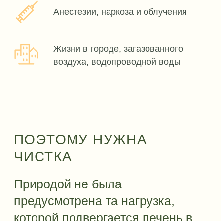
Любые новообразования, кисты
Отклонения в биохимии крови,
повышение печеночных
маркеров: АЛТ, АСТ
Ухудшение зрения
Гормональные нарушения
ЭМОЦИИ И ЭНЕРГИЯ
Гнев, раздражительность
Резкие перепады настроения
Подавленное состояние, когда
ничто не радует
Туман в голове
Постоянная усталость, нехватка
энергии, тяжело вставать по
утрам
Головная боль и тошнота от
запахов духов, краски,
ароматизаторов
ЛИЧНАЯ КОНСУЛЬТАЦИЯ